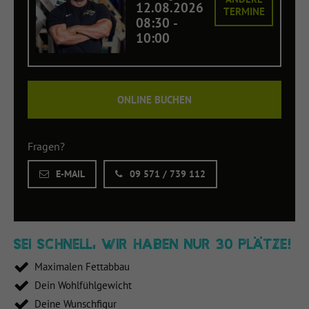
12.08.2026
TERMINE
08:30
-
10:00
ONLINE BUCHEN
Fragen?
E-MAIL
09 571 / 739 112
SEI SCHNELL, WIR HABEN NUR 30 PLÄTZE!
Maximalen Fettabbau
Dein Wohlfühlgewicht
Deine Wunschfigur