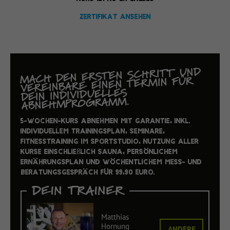
Zertifikat ansehen
MACH DEN ERSTEN SCHRITT UND
VEREINBARE EINEN TERMIN FÜR
DEIN INDIVIDUELLES
ABNEHMPROGRAMM.
5-Wochen-Kurs Abnehmen mit Garantie, inkl.
individuellem Trainingsplan, Seminare,
Fitnesstraining im Sportstudio, Nutzung aller
Kurse einschließlich Sauna, persönlichem
Ernährungsplan und wöchentlichem Mess- und
Beratungsgespräch für 99,90 Euro.
DEIN TRAINER
Matthias
Hornung
ANDERE