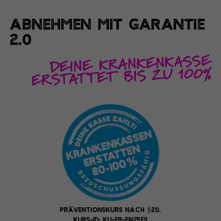
ABNEHMEN MIT GARANTIE
2.0
DEINE KRANKENKASSE
ERSTATTET BIS ZU 100%
Präventionskurs nach §20.
Kurs-ID: KU-ER-EN25ES