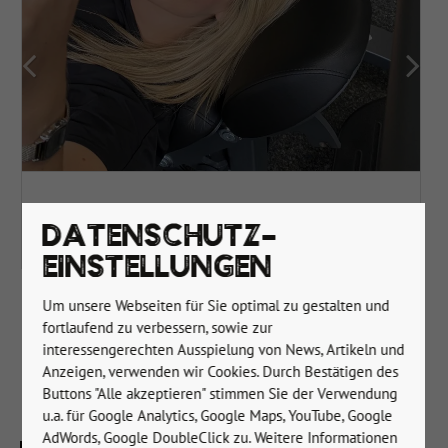
Sahra Seelmann hat 15kg abgenommen und
dadurch ein viel besseres Selbstwertgefühl!
DATENSCHUTZ-
EINSTELLUNGEN
Um unsere Webseiten für Sie optimal zu gestalten und
fortlaufend zu verbessern, sowie zur
interessengerechten Ausspielung von News, Artikeln und
Anzeigen, verwenden wir Cookies. Durch Bestätigen des
Buttons "Alle akzeptieren" stimmen Sie der Verwendung
u.a. für Google Analytics, Google Maps, YouTube, Google
AdWords, Google DoubleClick zu. Weitere Informationen