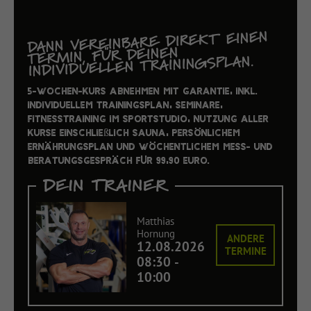
DANN VEREINBARE DIREKT EINEN
TERMIN, FÜR DEINEN
INDIVIDUELLEN TRAININGSPLAN.
5-Wochen-Kurs Abnehmen mit Garantie, inkl.
individuellem Trainingsplan, Seminare,
Fitnesstraining im Sportstudio, Nutzung aller
Kurse einschließlich Sauna, persönlichem
Ernährungsplan und wöchentlichem Mess- und
Beratungsgespräch für 99,90 Euro.
DEIN TRAINER
Matthias
Hornung
ANDERE
12.08.2026
TERMINE
08:30
-
10:00