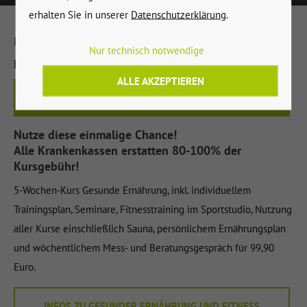
erhalten Sie in unserer
Datenschutzerklärung
.
Neugierig geworden?
Nur technisch notwendige
Dann melde dich schnell unter:
ALLE AKZEPTIEREN
09 571 / 739 112
Nutze diese einmalige Chance!
Alle Krankenkassen erstatten 80-100% der
Kursgebühr!
5-Wochen-Kurs Gesunde Ernährung, inkl. individuellem
Trainingsplan, Seminare, Fitnesstraining im Sportstudio, Nutzung
aller Kurse einschließlich Sauna, persönlichem Ernährungsplan
und wöchentlichem Mess- und Beratungsgespräch für 99,90
Euro.
INFOS ZU GESUNDER ERNÄHRUNG UND FITNESS