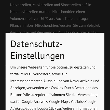
Nervenzellen, Muskelzellen und Sinneszellen auf. In
Herzmuskelzellen machen Mitochondrien einen
Volumenanteil von 36 % aus. Auch Tiere und sogar
Pflanzen haben Mitochondrien. Wussten Sie zum Beispiel,
dass das Tier mit den meisten Mitochondrien der Kolibri
ist? Nur seine Vielzahl an diesen Organellen erlaubt ihm
Datenschutz-
eine Frequenz von 80 bis 200 Flügelschlägen pro
Einstellungen
Sekunde.
Um unsere Webseiten für Sie optimal zu gestalten und
Rolle im Energiestoffwechsel und Funktionen
fortlaufend zu verbessern, sowie zur
interessengerechten Ausspielung von News, Artikeln und
Mitochondriale Erkrankungen
Anzeigen, verwenden wir Cookies. Durch Bestätigen des
Buttons "Alle akzeptieren" stimmen Sie der Verwendung
Mitochondrientherapie
u.a. für Google Analytics, Google Maps, YouTube, Google
AdWords, Google DoubleClick zu. Weitere Informationen