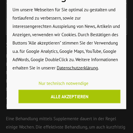
Um unsere Webseiten für Sie optimal zu gestalten und
Anämie
fortlaufend zu verbessern, sowie zur
interessengerechten Ausspielung von News, Artikeln und
Eisenhaltige Lebensmittel
Anzeigen, verwenden wir Cookies. Durch Bestätigen des
Buttons "Alle akzeptieren" stimmen Sie der Verwendung
Supplemente
u.a. für Google Analytics, Google Maps, YouTube, Google
Die beste und wohl gesündeste Vorsorge ist eine ausreichende
AdWords, Google DoubleClick zu. Weitere Informationen
Eisenversorgung über die Ernährung. Dies gilt auch für
erhalten Sie in unserer
Datenschutzerklärung
.
Nahrungsmittel, die die Eisenaufnahme unterstützen, zum
Beispiel Vitamin C, Folsäure und Proteine. Eine weitere
Nur technisch notwendige
Möglichkeit bietet die Supplementierung mit Eisenpräparaten.
ALLE AKZEPTIEREN
Achtung: Dies sollte nur nach vorhandener Labordiagnostik und
in Abstimmung mit dem behandelnden Arzt erfolgen.
Eine Behandlung mittels Supplemente dauert in der Regel
einige Wochen. Die effektivste Behandlung, um auch kurzfristig