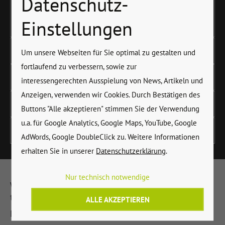
Datenschutz-
Transport über die Blutbahn in den Zellen passieren.
Einstellungen
Ernähre dich stoffwechselanregend
Um unsere Webseiten für Sie optimal zu gestalten und
fortlaufend zu verbessern, sowie zur
Trinke in ausreichenden Mengen
interessengerechten Ausspielung von News, Artikeln und
Anzeigen, verwenden wir Cookies. Durch Bestätigen des
Rege den Stoffwechsel mit Sport an
Buttons "Alle akzeptieren" stimmen Sie der Verwendung
u.a. für Google Analytics, Google Maps, YouTube, Google
Gönne dir Auszeiten
AdWords, Google DoubleClick zu. Weitere Informationen
erhalten Sie in unserer
Datenschutzerklärung
.
Nur technisch notwendige
Wenn Du Dich also fit, gesund und schlank
trainieren und Deine Figur verbessern möchtest:
ALLE AKZEPTIEREN
Dann melde Dich bei uns.