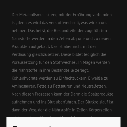
Der Metabolismus ist eng mit der Ernährung verbunden
ist, denn es wird das verstoffwechselt, was wir zu uns
nehmen. Das heißt, die Bestandteile der zugeführten
Nährstoffe werden in den Zellen ab-, um- und zu neuen
Produkten aufgebaut. Das ist aber nicht mit der
Verdauung gleichzusetzen. Diese bildet lediglich die
Voraussetzung für den Stoffwechsel. In Magen werden
die Nährstoffe in ihre Bestandteile zerlegt.
Kohlenhydrate werden zu Einfachzuckern, Eiweiße zu
Aminosäuren, Fette zu Fettsäuren und Neutralfetten.
Nach diesen Prozessen kann der Darm die Spaltprodukte
aufnehmen und ins Blut überführen. Der Blutkreislauf ist
dann der Weg, der die Nährstoffe in Zellen Körperzellen
schleust. „Verstoffwechseln“ bezeichnet somit
biochemische Prozesse, die nach der Verdauung und dem