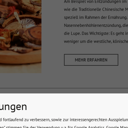
Am Beispiel von Entzündungen im 
wie die Traditionelle Chinesische
speziell im Rahmen der Ernährung.
Nasennebenhöhlenentzündung, die 
die Lupe. Das Wichtigste: Es geh
weniger um die westliche, klinisch
MEHR ERFAHREN
Warm Up: Ja oder 
lungen
Die Frage, ob man vorm Laufen unbe
d fortlaufend zu verbessern, sowie zur interessengerechten Ausspielu
so einfach mit „Ja“ oder „Nein“ bea
ren" stimmen Sie der Verwendung u.a. für Google Analytics, Google Ma