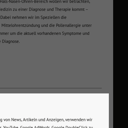
Hals-Nasen-Ohren-Bereich wollen wir betrachten,
 Medizin zu einer Diagnose und Therapie kommt –
 Dabei nehmen wir im Speziellen die
Mittelohrentzündung und die Pollenallergie unter
t immer um die aktuell vorhandenen Symptome und
e Diagnose.
nein?
dingt ein Warm Up machen sollte, lässt sich nicht
ng von News, Artikeln und Anzeigen, verwenden wir
ntworten. Es kommt eben – wie so oft – darauf an.
ps, YouTube, Google AdWords, Google DoubleClick zu.