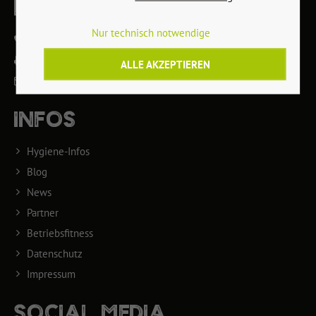
KONTAKT
Nur technisch notwendige
09571 / 739 112
09571 / 739 114
ALLE AKZEPTIEREN
info@sportstudio-highlight.de
INFOS
Hygiene-Infos
Blog
News
Partner
Betriebsfitness
Datenschutz
Impressum
SOCIAL MEDIA